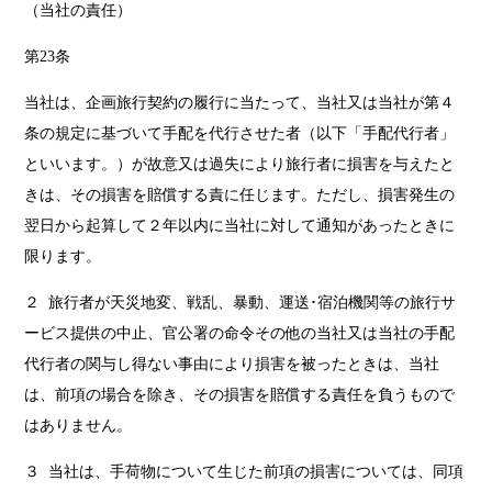
（当社の責任）
第23条
当社は、企画旅行契約の履行に当たって、当社又は当社が第４
条の規定に基づいて手配を代行させた者（以下「手配代行者」
といいます。）が故意又は過失により旅行者に損害を与えたと
きは、その損害を賠償する責に任じます。ただし、損害発生の
翌日から起算して２年以内に当社に対して通知があったときに
限ります。
２ 旅行者が天災地変、戦乱、暴動、運送･宿泊機関等の旅行サ
ービス提供の中止、官公署の命令その他の当社又は当社の手配
代行者の関与し得ない事由により損害を被ったときは、当社
は、前項の場合を除き、その損害を賠償する責任を負うもので
はありません。
３ 当社は、手荷物について生じた前項の損害については、同項