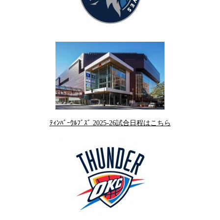
ﾃｨﾝﾊﾞｰｳﾙﾌﾞｽﾞ 2025-26試合日程はこちら