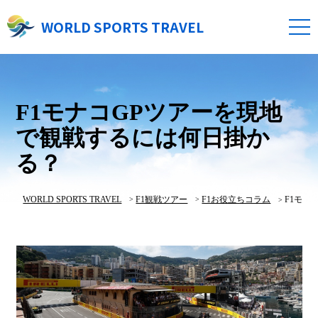
WORLD SPORTS TRAVEL
F1モナコGPツアーを現地
で観戦するには何日掛か
る？
WORLD SPORTS TRAVEL
F1観戦ツアー
F1お役立ちコラム
F1モナ